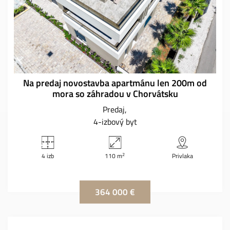
Na predaj novostavba apartmánu len 200m od
mora so záhradou v Chorvátsku
Predaj
4-izbový byt
2
4 izb
110 m
Privlaka
364 000 €