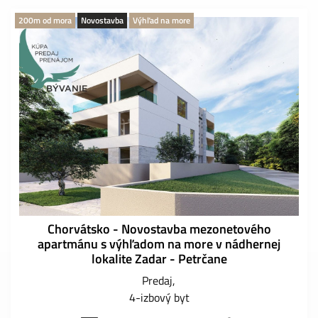
200m od mora
Novostavba
Výhľad na more
Chorvátsko - Novostavba mezonetového
apartmánu s výhľadom na more v nádhernej
lokalite Zadar - Petrčane
Predaj
4-izbový byt