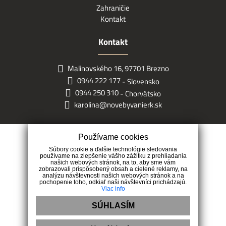
Zahraničie
Kontakt
Kontakt
Malinovského 16, 97701 Brezno
0944 222 177
- Slovensko
0944 250 310
- Chorvátsko
karolina@novebyvanierk.sk
Používame cookies
Súbory cookie a ďalšie technológie sledovania
používame na zlepšenie vášho zážitku z prehliadania
našich webových stránok, na to, aby sme vám
zobrazovali prispôsobený obsah a cielené reklamy, na
analýzu návštevnosti našich webových stránok a na
pochopenie toho, odkiaľ naši návštevníci prichádzajú.
Viac info
SÚHLASÍM