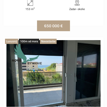
2
153 m
Zadar- okolie
650 000 €
Luxusný
100m od mora
Novostavba