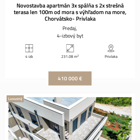
Novostavba apartmán 3x spálňa s 2x strešná
terasa len 100m od mora s výhľadom na more,
Chorvátsko- Privlaka
Predaj
4-izbový byt
2
4 izb
231.08 m
Privlaka
410 000 €
Luxusný