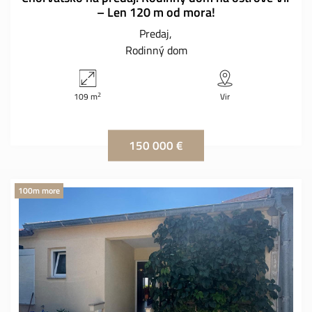
– Len 120 m od mora!
Predaj
Rodinný dom
2
109 m
Vir
150 000 €
100m more