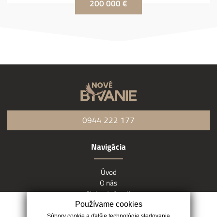
200 000 €
0944 222 177
Navigácia
Úvod
O nás
Nehnuteľnosti
Zahraničie
Používame cookies
Kontakt
Súbory cookie a ďalšie technológie sledovania