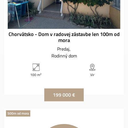
Chorvátsko - Dom v radovej zástavbe len 100m od
mora
Predaj
Rodinný dom
2
100 m
Vir
199 000 €
500m od mora