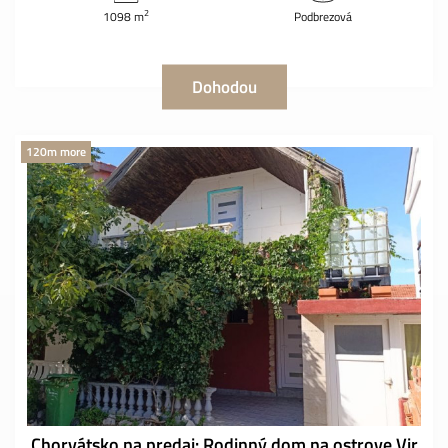
2
1098 m
Podbrezová
Dohodou
120m more
Chorvátsko na predaj: Rodinný dom na ostrove Vir