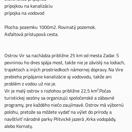
prípojkou na kanalizáciu
prípojka na vodovod
Plocha: pozemku 1000m2. Rovinatý pozemok.
Asfaltová prístupová cesta.
Ostrov Vir sa nachádza približne 25 km od mesta Zadar. S
pevninou ho dnes spája most, takže nie je závislý na lodiach,
trajektoch a iných prostriedkoch námornej dopravy. Na Vire
prebieha pripájanie kanalizácie aj vodovodu, takže ani
problém z vodou už nie je.
Vir je malý ostrov s rozlohou približne 22,5 km².Počas
turistickej sezóny sa organizujú spoločenské a zábavné
programy, pre každého niečo zaujímavé. Ostrov má výbornú
polohu, pretože sa môžete vydať na výlet do prírody a
navštíviť národné parky Plitvické jazerá ,Krka vodopády,
alebo Kornaty.