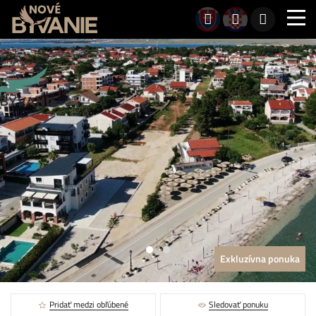
Exkluzívna ponuka
Pridať medzi obľúbené
Sledovať ponuku