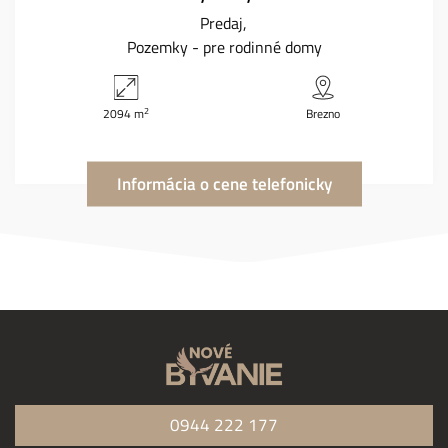
Predaj
Pozemky - pre rodinné domy
2
2094 m
Brezno
Informácia o cene telefonicky
0944 222 177