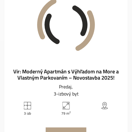
Vir: Moderný Apartmán s Výhľadom na More a
Vlastným Parkovaním – Novostavba 2025!
Predaj
3-izbový byt
2
3 izb
79 m