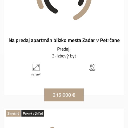
Na predaj apartmán blízko mesta Zadar v Petrčane
Predaj
3-izbový byt
2
60 m
215 000 €
Slnečný
Pekný výhľad