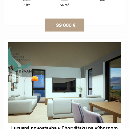
2
3 izb
54 m
199 000 €
Luxusná novostavba v Chorvátsku na výbornom