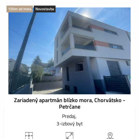
150m od mora
Novostavba
Zariadený apartmán blízko mora, Chorvátsko -
Petrčane
Predaj
3-izbový byt