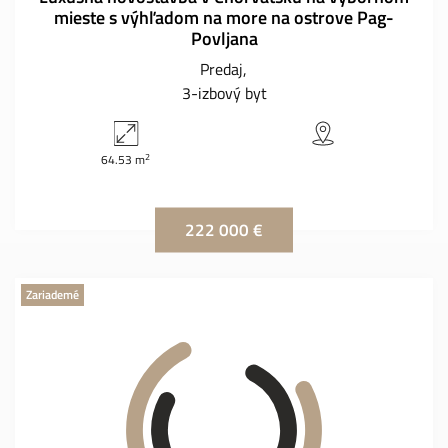
mieste s výhľadom na more na ostrove Pag-
Povljana
Predaj
3-izbový byt
2
64.53 m
222 000 €
Zariademé