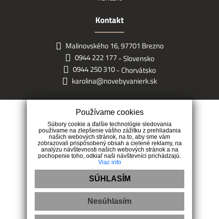
Kontakt
Malinovského 16, 97701 Brezno
0944 222 177
- Slovensko
0944 250 310
- Chorvátsko
karolina@novebyvanierk.sk
Používame cookies
Súbory cookie a ďalšie technológie sledovania
používame na zlepšenie vášho zážitku z prehliadania
našich webových stránok, na to, aby sme vám
zobrazovali prispôsobený obsah a cielené reklamy, na
analýzu návštevnosti našich webových stránok a na
pochopenie toho, odkiaľ naši návštevníci prichádzajú.
Viac info
SÚHLASÍM
Nesúhlasím
GDPR a AML
|
Ochrana osobných údajov
|
Pravidlá cookies
|
Reklamačný poriadok
|
Návrh na odstúpenie